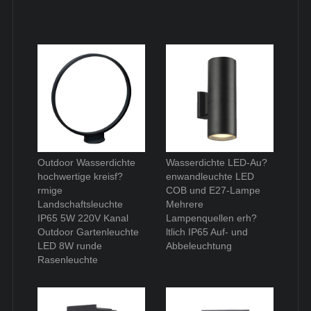
Outdoor Wasserdichte
Wasserdichte LED-Au?
hochwertige kreisf?
enwandleuchte LED
rmige
COB und E27-Lampe
Landschaftsleuchte
Mehrere
IP65 5W 220V Kanal
Lampenquellen erh?
Outdoor Gartenleuchte
ltlich IP65 Auf- und
LED 8W runde
Abbeleuchtung
Rasenleuchte