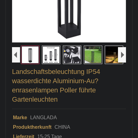
Landschaftsbeleuchtung IP54
wasserdichte Aluminium-Au?
enrasenlampen Poller führte
Gartenleuchten
Marke
LANGLADA
Produktherkunft
CHINA
Lieferzeit
15-25 Tage