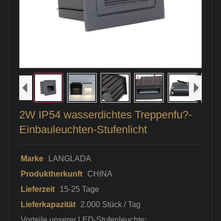
2W IP54 wasserdichtes Treppenfu?-
Einbauleuchten-Stufenlicht
Marke
LANGLADA
Produktherkunft
CHINA
Lieferzeit
15-25 Tage
Lieferkapazität
2.000 Stück / Tag
Vorteile unserer LED-Stufenleuchte: