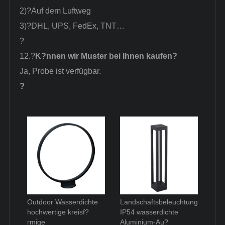
2)?
Auf dem Luftweg
3)?
DHL, UPS, FedEx, TNT…
?
12.?
K?nnen wir Muster bei Ihnen kaufen?
Ja, Probe ist verfügbar.
?
Outdoor Wasserdichte
Landschaftsbeleuchtung
hochwertige kreisf?
IP54 wasserdichte
rmige
Aluminium-Au?