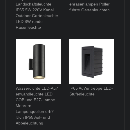
Landschaftsleuchte
enrasenlampen Poller
IP65 5W 220V Kanal
führte Gartenleuchten
Outdoor Gartenleuchte
LED 8W runde
Rasenleuchte
Wasserdichte LED-Au?
IP65 Au?entreppe LED-
enwandleuchte LED
Stufenleuchte
COB und E27-Lampe
Mehrere
Lampenquellen erh?
ltlich IP65 Auf- und
Abbeleuchtung