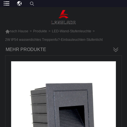

nach Hause
>
Produkte
>
LED-Wand-Stufenleuchte
>
2W IP54 wasserdichtes Treppenfu?-Einbauleuchten-Stufenlicht
MEHR PRODUKTE