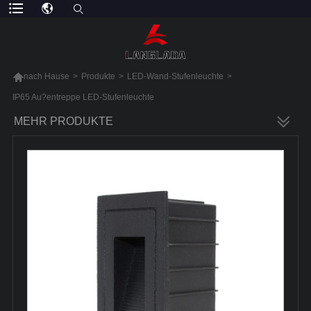

nach Hause
>
Produkte
>
LED-Wand-Stufenleuchte
>
IP65 Au?entreppe LED-Stufenleuchte
MEHR PRODUKTE