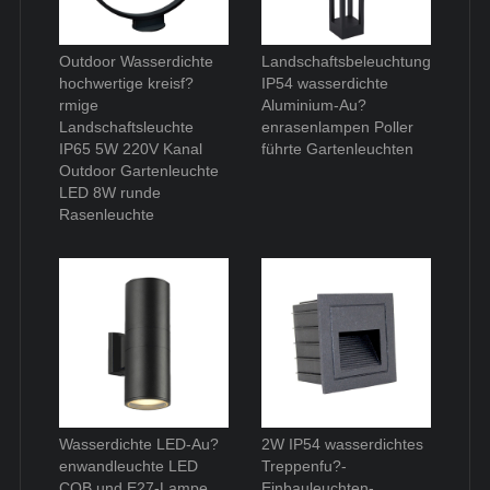
Outdoor Wasserdichte
Landschaftsbeleuchtung
hochwertige kreisf?
IP54 wasserdichte
rmige
Aluminium-Au?
Landschaftsleuchte
enrasenlampen Poller
IP65 5W 220V Kanal
führte Gartenleuchten
Outdoor Gartenleuchte
LED 8W runde
Rasenleuchte
Wasserdichte LED-Au?
2W IP54 wasserdichtes
enwandleuchte LED
Treppenfu?-
COB und E27-Lampe
Einbauleuchten-