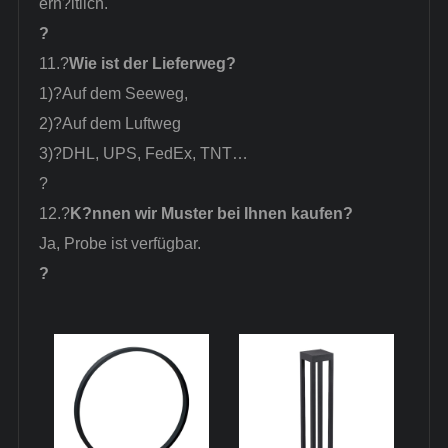
erh?ltlich.
?
11.?
Wie ist der Lieferweg?
1)?
Auf dem Seeweg,
2)?
Auf dem Luftweg
3)?
DHL, UPS, FedEx, TNT…
?
12.?
K?nnen wir Muster bei Ihnen kaufen?
Ja, Probe ist verfügbar.
?