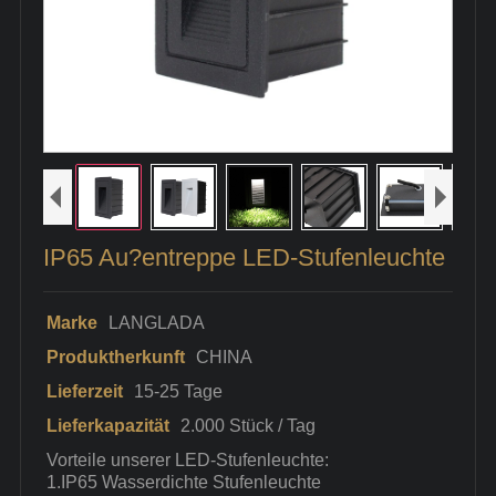
IP65 Au?entreppe LED-Stufenleuchte
Marke
LANGLADA
Produktherkunft
CHINA
Lieferzeit
15-25 Tage
Lieferkapazität
2.000 Stück / Tag
Vorteile unserer LED-Stufenleuchte:
1.IP65 Wasserdichte Stufenleuchte