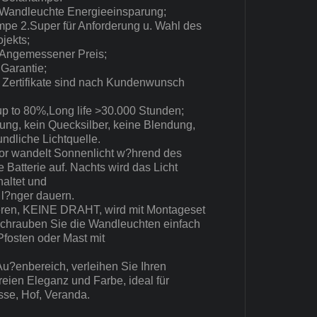
 Wandleuchte Energieeinsparung;
mpe 2.Super für Anforderung u. Wahl des
jekts;
& Angemessener Preis;
 Garantie;
Zertifikate sind nach Kundenwunsch
up to 80%,Long life >30.000 Stunden;
ung, kein Quecksilber, keine Blendung,
ndliche Lichtquelle.
or wandelt Sonnenlicht w?hrend des
 Batterie auf. Nachts wird das Licht
altet und
 l?nger dauern.
lieren, KEINE DRAHT, wird mit Montageset
 schrauben Sie die Wandleuchten einfach
Pfosten oder Mast mit
Au?enbereich, verleihen Sie Ihren
ien Eleganz und Farbe, ideal für
sse, Hof, Veranda.