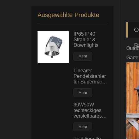
Ausgewählte Produkte
O
IP65 IP40
Strahler &
B
Downlights
Outdo
Mehr
Garte
Linearer
Pendelstrahler
für Supermarkt-
Einzelhandelsgesch?
fte
Mehr
30W50W
rechteckiges
verstellbares
LED-Downlight
Big Power
Mehr
Deckeneinbaustrahler
Flutlicht
Traditionelle