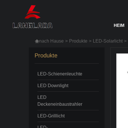
HEIM

nach Hause
>
Produkte
>
LED-Solarlicht
>
Produkte
LED-Schienenleuchte
LED Downlight
LED
Deckeneinbaustrahler
LED-Grilllicht
LED-