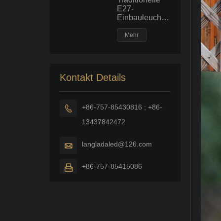
E27-
Einbauleuchte
in horizontaler
Ausführung mit
Mehr
fluoreszierender
SPS-
Glühlampe
Kontakt Details
+86-757-85430816 ; +86-

13437842472
langladaled@126.com

+86-757-85415086
