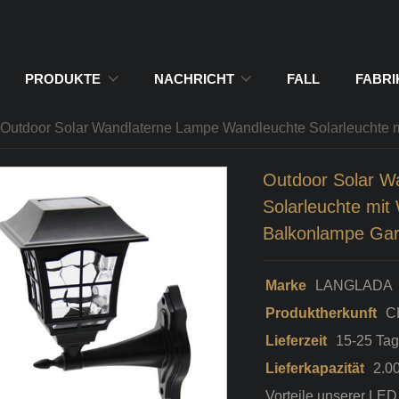
PRODUKTE
NACHRICHT
FALL
FABR
Outdoor Solar Wandlaterne Lampe Wandleuchte Solarleuchte m
Outdoor Solar W
Solarleuchte mit
Balkonlampe Gart
Marke
LANGLADA
Produktherkunft
C
Lieferzeit
15-25 Ta
Lieferkapazität
2.0
Vorteile unserer LED