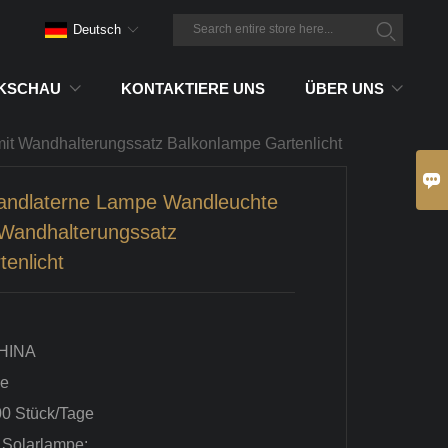
Deutsch
IKSCHAU
KONTAKTIERE UNS
ÜBER UNS
it Wandhalterungssatz Balkonlampe Gartenlicht

andlaterne Lampe Wandleuchte
 Wandhalterungssatz
enlicht
HINA
ge
00 Stück/Tage
 Solarlampe: