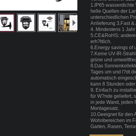
1.IP65 wasserdichte
helle Quellen der La
unterschiedlichen Pro
Anlieferung 3.Fast 
4. Mindestens 1 Jahr
5.CE&RoHS; andere 
erh?ltlich.
6.Energy savings of 
7.Keine UV-IR-Strahl
grüne und umweltfreu
8.Das Sonnenkollekt
Tages um und l?dt die
automatisch eingesch
kann 8 Stunden oder
9. Einfach zu instal
für W?nde geliefert,
in jede Wand, jeden 
Montagesatz.
10.Geeignet für den 
Wohnbereichen im Fre
Garten, Rasen, Terra