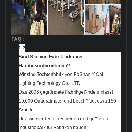
FAQ
:
1.?
Sind Sie eine Fabrik oder ein
Handelsunternehmen?
Wir sind Tochterfabrik von FoShan YiCai
Lighting Technology Co., LTD.
Das 2006 gegründete Fabrikgel?nde umfasst
19.000 Quadratmeter und besch?ftigt etwa 150
Arbeiter.
Und wir werden einen neuen und gr??eren
Industriepark für Fabriken bauen.