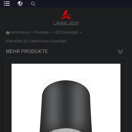

nach Hause
>
Produkte
>
LED Downlight
>
30W 40W LED Oberfl?chen Downlight
MEHR PRODUKTE