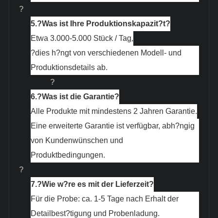
?
5.?
Was ist Ihre Produktionskapazit?t?
Etwa 3.000-5.000 Stück / Tag
,
?dies h?ngt von verschiedenen Modell- und
Produktionsdetails ab.
?
6.?
Was ist die Garantie?
Alle Produkte mit mindestens 2 Jahren Garantie.
Eine erweiterte Garantie ist verfügbar, abh?ngig
von Kundenwünschen und
Produktbedingungen.
?
7.?
Wie w?re es mit der Lieferzeit?
Für die Probe: ca. 1-5 Tage nach Erhalt der
Detailbest?tigung und Probenladung.