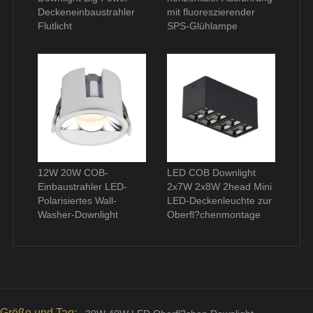
Deckeneinbaustrahler
mit fluoreszierender
Flutlicht
SPS-Glühlampe
12W 20W COB-
LED COB Downlight
Einbaustrahler LED-
2x7W 2x8W 2head Mini
Polarisiertes Wall-
LED-Deckenleuchte zur
Washer-Downlight
Oberfl?chenmontage
Größe und Tag: