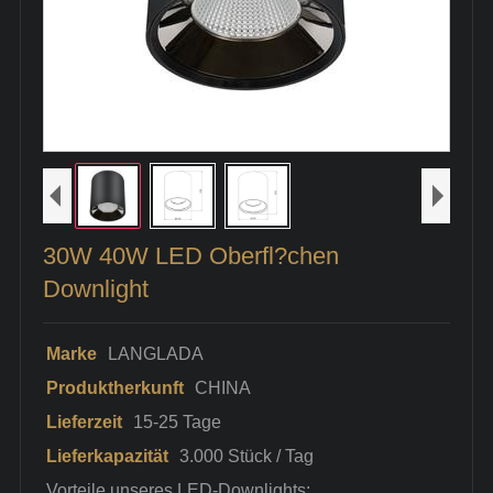
30W 40W LED Oberfl?chen
Downlight
Marke
LANGLADA
Produktherkunft
CHINA
Lieferzeit
15-25 Tage
Lieferkapazität
3.000 Stück / Tag
Vorteile unseres LED-Downlights: