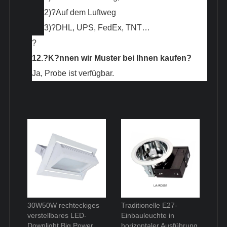
2)?
Auf dem Luftweg
3)?
DHL, UPS, FedEx, TNT…
?
12.?
K?nnen wir Muster bei Ihnen kaufen?
Ja, Probe ist verfügbar.
30W50W rechteckiges
Traditionelle E27-
verstellbares LED-
Einbauleuchte in
Downlight Big Power
horizontaler Ausführung